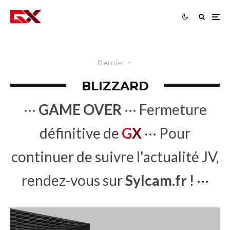
Dernier
BLIZZARD
···
GAME OVER
··· Fermeture
définitive de
G
X
··· Pour
continuer de suivre l'actualité JV,
rendez-vous sur
Sylcam.fr
! ···