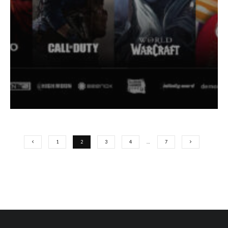
1
2
3
4
…
7