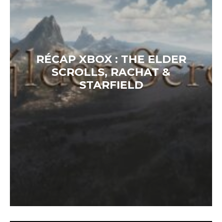
RÉCAP XBOX : THE ELDER
SCROLLS, RACHAT &
STARFIELD