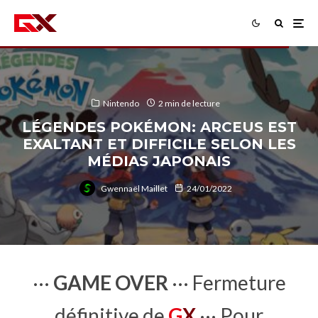
Nintendo
2 min de lecture
LÉGENDES POKÉMON: ARCEUS EST
EXALTANT ET DIFFICILE SELON LES
MÉDIAS JAPONAIS
Gwennaël Maillet
24/01/2022
···
GAME OVER
··· Fermeture
définitive de
G
X
··· Pour