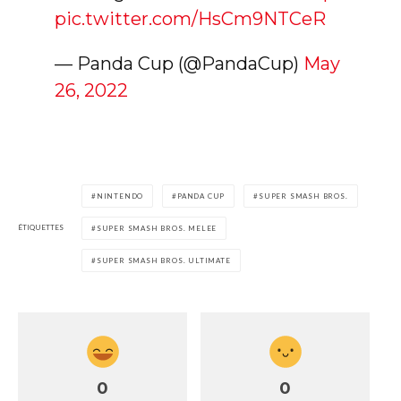
pic.twitter.com/HsCm9NTCeR
— Panda Cup (@PandaCup)
May
26, 2022
NINTENDO
PANDA CUP
SUPER SMASH BROS.
ÉTIQUETTES
SUPER SMASH BROS. MELEE
SUPER SMASH BROS. ULTIMATE
0
0