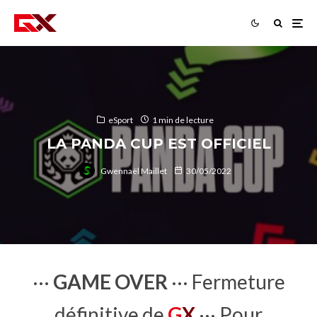
eSport
1 min de lecture
LA PANDA CUP EST OFFICIEL
Gwennaël Maillet
30/05/2022
···
GAME OVER
··· Fermeture
définitive de
G
X
··· Pour