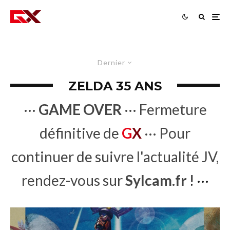
Dernier
ZELDA 35 ANS
···
GAME OVER
··· Fermeture
définitive de
G
X
··· Pour
continuer de suivre l'actualité JV,
rendez-vous sur
Sylcam.fr
! ···