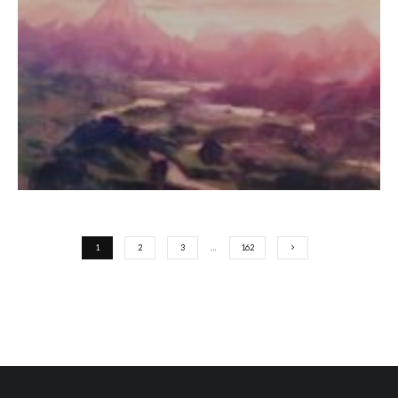
1
2
3
…
162