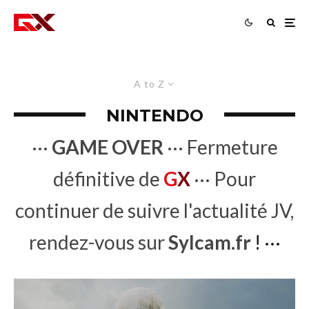
A to Z
NINTENDO
···
GAME OVER
··· Fermeture
définitive de
G
X
··· Pour
continuer de suivre l'actualité JV,
rendez-vous sur
Sylcam.fr
! ···