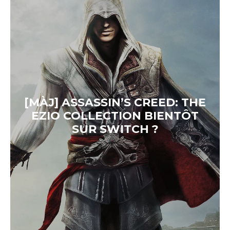
[MÀJ] ASSASSIN’S CREED: THE
EZIO COLLECTION BIENTÔT
SUR SWITCH ?